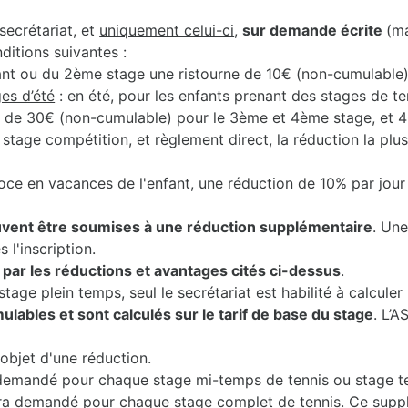
secrétariat, et
uniquement celui-ci
,
sur demande écrite
(m
nditions suivantes :
ant ou du 2ème stage une ristourne de 10€ (non-cumulable)
es d’été
: en été, pour les enfants prenant des stages de t
, de 30€ (non-cumulable) pour le 3ème et 4ème stage, et 
e stage compétition, et règlement direct, la réduction la plu
oce en vacances de l'enfant, une réduction de 10% par jour
vent être soumises à une réduction supplémentaire
. Une
 l'inscription.
ar les réductions et avantages cités ci-dessus
.
tage plein temps, seul le secrétariat est habilité à calcul
lables et sont calculés sur le tarif de base du stage
. L’A
objet d'une réduction.
demandé pour chaque stage mi-temps de tennis ou stage te
era demandé pour chaque stage complet de tennis. Ce supp