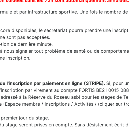
s non soldées dans les 72h sont automatiquement annulées
mule et par infrastructure sportive. Une fois le nombre de 
core disponibles, le secrétariat pourra prendre une inscript
 ne sont pas acceptées.
iption de dernière minute.
nts à nous signaler tout problème de santé ou de comporteme
ne inscription.
de l'inscription par paiement en ligne (STRIPE).
Si, pour u
r l’inscription par virement au compte FORTIS BE21 0015 0
adressé à la Réserve du Roseau asbl
pour les stages de T
Espace membre / Inscriptions / Activités / (cliquer sur troi
premier jour du stage.
du stage seront prises en compte. Sans désistement écrit de 