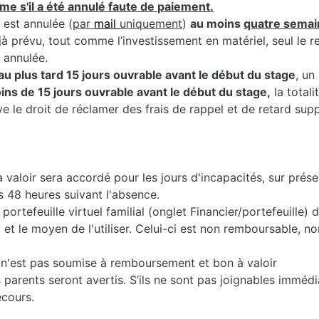
me s'il a été annulé faute de paiement.
 est annulée (
par
mail
uniquement
)
au moins
quatre semai
jà prévu, tout comme l’investissement en matériel, seul le 
t annulée.
au plus tard 15 jours ouvrable avant le début du stage
, un
moins de 15 jours ouvrable avant le début du stage,
la totali
e le droit de réclamer des frais de rappel et de retard sup
valoir sera accordé pour les jours d'incapacités, sur prése
s 48 heures suivant l'absence.
portefeuille virtuel familial (onglet Financier/portefeuille)
 le moyen de l'utiliser. Celui-ci est non remboursable, non
2) n'est pas soumise à remboursement et bon à valoir
 parents seront avertis. S’ils ne sont pas joignables immédi
ecours.