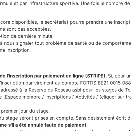
mule et par infrastructure sportive. Une fois le nombre de 
core disponibles, le secrétariat pourra prendre une inscript
 ne sont pas acceptées.
iption de dernière minute.
nts à nous signaler tout problème de santé ou de comporteme
ne inscription.
de l'inscription par paiement en ligne (STRIPE).
Si, pour u
r l’inscription par virement au compte FORTIS BE21 0015 0
adressé à la Réserve du Roseau asbl
pour les stages de T
Espace membre / Inscriptions / Activités / (cliquer sur troi
premier jour du stage.
du stage seront prises en compte. Sans désistement écrit de 
me s'il a été annulé faute de paiement.