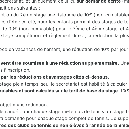
secrétariat, et
uniquement celui-ci
,
sur demande écrite
(m
nditions suivantes :
ant ou du 2ème stage une ristourne de 10€ (non-cumulable)
es d’été
: en été, pour les enfants prenant des stages de t
, de 30€ (non-cumulable) pour le 3ème et 4ème stage, et 
e stage compétition, et règlement direct, la réduction la plu
oce en vacances de l'enfant, une réduction de 10% par jour
vent être soumises à une réduction supplémentaire
. Une
 l'inscription.
ar les réductions et avantages cités ci-dessus
.
tage plein temps, seul le secrétariat est habilité à calcul
lables et sont calculés sur le tarif de base du stage
. L’A
objet d'une réduction.
demandé pour chaque stage mi-temps de tennis ou stage te
era demandé pour chaque stage complet de tennis. Ce supp
 des clubs de tennis ou non élèves à l'année de la Sm