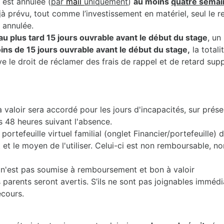
 est annulée (
par
mail
uniquement
)
au moins
quatre semai
jà prévu, tout comme l’investissement en matériel, seul le 
t annulée.
au plus tard 15 jours ouvrable avant le début du stage
, un
moins de 15 jours ouvrable avant le début du stage,
la totali
e le droit de réclamer des frais de rappel et de retard sup
valoir sera accordé pour les jours d'incapacités, sur prése
s 48 heures suivant l'absence.
portefeuille virtuel familial (onglet Financier/portefeuille)
 le moyen de l'utiliser. Celui-ci est non remboursable, non
2) n'est pas soumise à remboursement et bon à valoir
 parents seront avertis. S’ils ne sont pas joignables immédi
ecours.