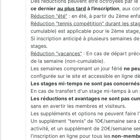
Des réductions peuvent être octroyées par le 
ce dernier
au plus tard
à l'inscription
, aux co
Réduction "été"
: en été, à partir du 2ème enf
Réduction "tennis compétition" durant les stag
cumulable) est applicable pour le 2ème stage
Si inscription anticipé à plusieurs semaines d
stages.
Réduction "vacances"
: En cas de départ préc
de la semaine (non-cumulable).
Les semaines comprenant un jour férié
ne peu
configurée sur le site et accessible en ligne dès
Les stages mi-temps ne sont pas concernés p
En cas de transfert d'un stage mi-temps à un s
Les réductions et avantages ne sont pas cumu
sans en avertir les membres et visiteurs.
Les suppléments et options ne peuvent faire l'
Un supplément "tennis" de 10€/semaine sera 
activité, et un supplément de 20€/semaine s
l'inscription en ligne pour tous les
non-membres