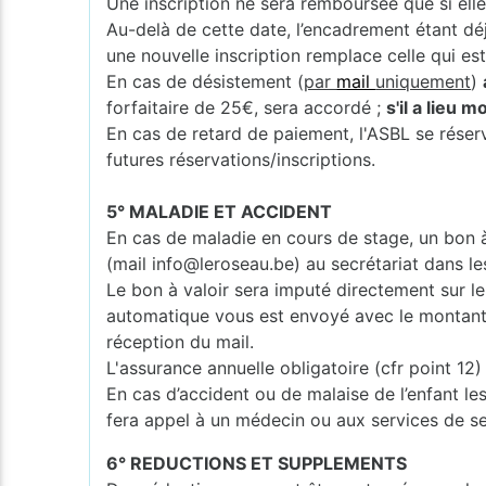
Une inscription ne sera remboursée que si elle
Au-delà de cette date, l’encadrement étant dé
une nouvelle inscription remplace celle qui es
En cas de désistement (
par
mail
uniquement
)
forfaitaire de 25€, sera accordé ;
s'il a lieu 
En cas de retard de paiement, l'ASBL se réserv
futures réservations/inscriptions.
5° MALADIE ET ACCIDENT
En cas de maladie en cours de stage, un bon à 
(mail info@leroseau.be) au secrétariat dans le
Le bon à valoir sera imputé directement sur le 
automatique vous est envoyé avec le montant et
réception du mail.
L'assurance annuelle obligatoire (cfr point 1
En cas d’accident ou de malaise de l’enfant les
fera appel à un médecin ou aux services de s
6° REDUCTIONS ET SUPPLEMENTS