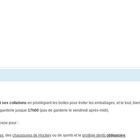
 ses collations
en privilégiant les boites pour éviter les emballages, et le tout, b
 garderie jusque
17h00
(pas de
garderie le vendredi après-midi).
base pour :
ias
, des
chaussures de Hockey
ou de sports et le
protège dents
obligatoire
.