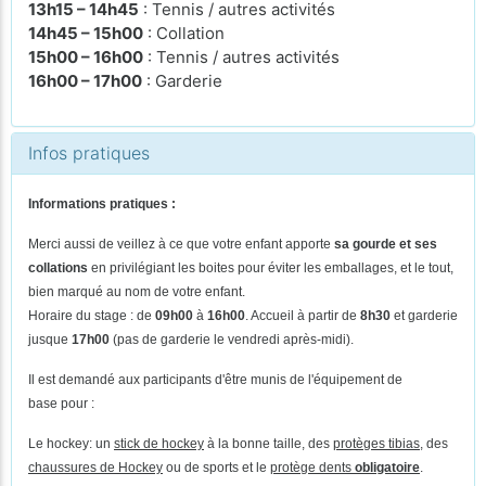
13h15 – 14h45
: Tennis / autres activités
14h45 – 15h00
: Collation
15h00 – 16h00
: Tennis / autres activités
16h00 – 17h00
: Garderie
Infos pratiques
Informations pratiques :
Merci aussi de veillez à ce que votre enfant apporte
sa gourde et ses
collations
en privilégiant les boites pour éviter les emballages, et le tout,
bien marqué au nom de votre enfant.
Horaire du stage : de
09h00
à
16h00
. Accueil à partir de
8h30
et garderie
jusque
17h00
(pas de
garderie le vendredi après-midi).
Il est demandé aux participants d'être munis de l'équipement de
base pour :
Le hockey: un
stick de hockey
à la bonne taille, des
protèges tibias
, des
chaussures de Hockey
ou de sports et le
protège dents
obligatoire
.