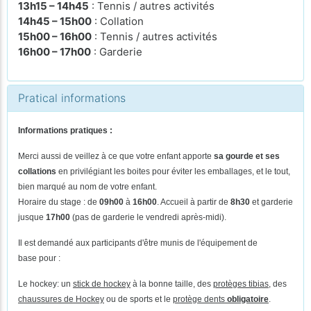
13h15 – 14h45
: Tennis / autres activités
14h45 – 15h00
: Collation
15h00 – 16h00
: Tennis / autres activités
16h00 – 17h00
: Garderie
Pratical informations
Informations pratiques :
Merci aussi de veillez à ce que votre enfant apporte
sa gourde et ses
collations
en privilégiant les boites pour éviter les emballages, et le tout,
bien marqué au nom de votre enfant.
Horaire du stage : de
09h00
à
16h00
. Accueil à partir de
8h30
et garderie
jusque
17h00
(pas de
garderie le vendredi après-midi).
Il est demandé aux participants d'être munis de l'équipement de
base pour :
Le hockey: un
stick de hockey
à la bonne taille, des
protèges tibias
, des
chaussures de Hockey
ou de sports et le
protège dents
obligatoire
.