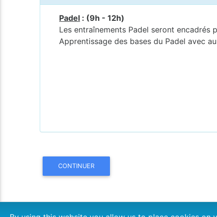
Padel
: (9h - 12h)
Les entraînements Padel seront encadrés p
Apprentissage des bases du Padel avec au p
CONTINUER
By using this website you allow us to place cookies o