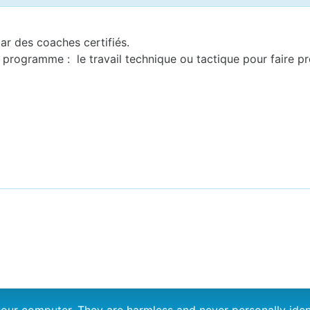
ar des coaches certifiés.
rogramme : le travail technique ou tactique pour faire pro
n your computer. They are harmless and never personally i