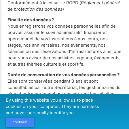
Conformément à la loi sur le RGPD (
Règlement général
de protection des données
)
Finalité des données ?
Nous enregistrons vos données personnelles afin de
pouvoir assurer le suivi administratif, financier et
opérationnel de vos inscriptions à nos cours, nos
stages, nos anniversaires, nos événements, nos
séances ou des réservations d''infrastructures ainsi que
pour vous aviser de nos activités, agenda, évènements
et autres thèmes culturels et sportifs.
Durée de conservation de vos données personnelles ?
Elles sont conservées pendant 3 ans et sont
consultables par notre Secrétariat, les gestionnaires du
club et notre personnel qui encadreront les activités
auxquelles vous vous serez inscrits.
By using this website you allow us to place
cookies on your computer. They are harmless
Droit d'accès vos données personnelles ?
and never personally identify you
Conformément à la loi RGDP, vous pouvez exercer
votre droit d'accès aux données vous concernant et les
CONTINUE