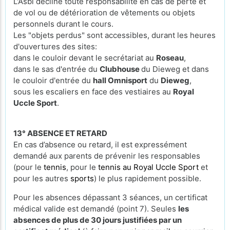
L'Asbl décline toute responsabilité en cas de perte et
de vol ou de détérioration de vêtements ou objets
personnels durant le cours.
Les "objets perdus" sont accessibles, durant les heures
d'ouvertures des sites:
dans le couloir devant le secrétariat au
Roseau
,
dans le sas d'entrée du
Clubhouse
du Dieweg et dans
le couloir d'entrée du
hall Omnisport
du
Dieweg
,
sous les escaliers en face des vestiaires au
Royal
Uccle Sport
.
13° ABSENCE ET RETARD
En cas d’absence ou retard, il est expressément
demandé aux parents de prévenir les responsables
(pour le
tennis
, pour le
tennis au Royal Uccle Sport
et
pour les autres
sports
) le plus rapidement possible.
Pour les absences dépassant 3 séances, un certificat
médical valide est demandé (point 7). Seules
les
absences de plus de 30 jours justifiées par un