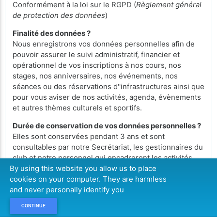
Conformément à la loi sur le RGPD (
Règlement général
de protection des données
)
Finalité des données ?
Nous enregistrons vos données personnelles afin de
pouvoir assurer le suivi administratif, financier et
opérationnel de vos inscriptions à nos cours, nos
stages, nos anniversaires, nos événements, nos
séances ou des réservations d''infrastructures ainsi que
pour vous aviser de nos activités, agenda, évènements
et autres thèmes culturels et sportifs.
Durée de conservation de vos données personnelles ?
Elles sont conservées pendant 3 ans et sont
consultables par notre Secrétariat, les gestionnaires du
club et notre personnel qui encadreront les activités
auxquelles vous vous serez inscrits.
By using this website you allow us to place
cookies on your computer. They are harmless
Droit d'accès vos données personnelles ?
and never personally identify you
Conformément à la loi RGDP, vous pouvez exercer
votre droit d'accès aux données vous concernant et les
CONTINUE