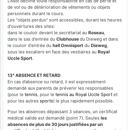
L'Asbl décline toute responsabilité en cas de perte et
de vol ou de détérioration de vêtements ou objets
personnels durant le cours.
Les "objets perdus" sont accessibles, durant les heures
d'ouvertures des sites:
dans le couloir devant le secrétariat au
Roseau
,
dans le sas d'entrée du
Clubhouse
du Dieweg et dans
le couloir d'entrée du
hall Omnisport
du
Dieweg
,
sous les escaliers en face des vestiaires au
Royal
Uccle Sport
.
13° ABSENCE ET RETARD
En cas d’absence ou retard, il est expressément
demandé aux parents de prévenir les responsables
(pour le
tennis
, pour le
tennis au Royal Uccle Sport
et
pour les autres
sports
) le plus rapidement possible.
Pour les absences dépassant 3 séances, un certificat
médical valide est demandé (point 7). Seules
les
absences de plus de 30 jours justifiées par un