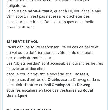
premières journées de cours. Celui-ci n'est pas
obligatoire.
Le cours de
baby-futsal
à, quant à lui, lieu dans le hall
Omnisport, il n'est pas nécessaire d'acheter des
chaussures de futsal. Des baskets (pas de semelle
noire!) suffisent.
12° PERTE ET VOL
L'Asbl décline toute responsabilité en cas de perte et
de vol ou de détérioration de vêtements ou objets
personnels durant le cours.
Les "objets perdus" sont accessibles, durant les heures
d'ouvertures des sites:
dans le couloir devant le secrétariat au
Roseau
,
dans le sas d'entrée du
Clubhouse
du Dieweg et dans
le couloir d'entrée du
hall Omnisport
du
Dieweg
,
sous les escaliers en face des vestiaires au
Royal
Uccle Sport
.