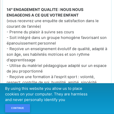
14° ENGAGEMENT QUALITE : NOUS NOUS
ENGAGEONS A CE QUE VOTRE ENFANT
(vous recevrez une enquête de satisfaction dans le
courant de l’année)
- Prenne du plaisir à suivre ses cours
- Soit intégré dans un groupe homogène favorisant son
épanouissement personnel
- Reçoive un enseignement évolutif de qualité, adapté à
son âge, ses habiletés motrices et son rythme
d'apprentissage
- Utilise du matériel pédagogique adapté sur un espace
de jeu proportionné
- Reçoive une formation à l'esprit sport : volonté,
respect, contrôle de soi, humilité, amitié, sincérité,
courage,...
By using this website you allow us to place
cookies on your computer. They are harmless
15° DROIT A L'IMAGE
and never personally identify you
L’encadrement est amené à prendre des photos ou des
CONTINUE
vidéos de vos enfants lors des activités afin de les