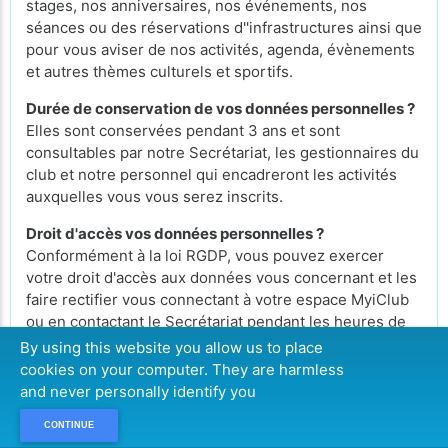
stages, nos anniversaires, nos événements, nos
séances ou des réservations d''infrastructures ainsi que
pour vous aviser de nos activités, agenda, évènements
et autres thèmes culturels et sportifs.
Durée de conservation de vos données personnelles ?
Elles sont conservées pendant 3 ans et sont
consultables par notre Secrétariat, les gestionnaires du
club et notre personnel qui encadreront les activités
auxquelles vous vous serez inscrits.
Droit d'accès vos données personnelles ?
Conformément à la loi RGDP, vous pouvez exercer
votre droit d'accès aux données vous concernant et les
faire rectifier vous connectant à votre espace MyiClub
ou en contactant le Secrétariat pendant les heures de
bureau.
By using this website you allow us to place
cookies on your computer. They are harmless
Comment retirer mon consentement ?
and never personally identify you
Si vous désirez retirer votre consentement pour
l'utilisation de vos données personnelles ou celui d'un
CONTINUE
des membres de votre famille pour lequel vous avez