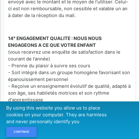
envoyé avec le montant et le moyen de l'utiliser. Celui-
ci est non remboursable, non cessible et valable un an
à dater de la réception du mail.
14° ENGAGEMENT QUALITE : NOUS NOUS
ENGAGEONS A CE QUE VOTRE ENFANT
(vous recevrez une enquête de satisfaction dans le
courant de l’année)
- Prenne du plaisir à suivre ses cours
- Soit intégré dans un groupe homogène favorisant son
épanouissement personnel
- Reçoive un enseignement évolutif de qualité, adapté à
son âge, ses habiletés motrices et son rythme
d'apprentissage
- Utilise du matériel pédagogique adapté sur un espace
By using this website you allow us to place
de jeu proportionné
cookies on your computer. They are harmless
- Reçoive une formation à l'esprit sport : volonté,
and never personally identify you
respect, contrôle de soi, humilité, amitié, sincérité,
CONTINUE
courage,...