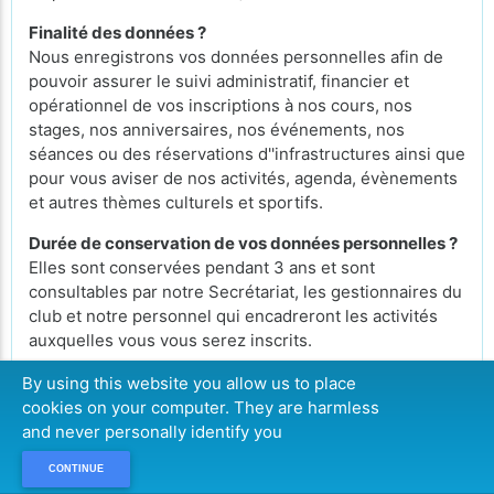
Finalité des données ?
Nous enregistrons vos données personnelles afin de
pouvoir assurer le suivi administratif, financier et
opérationnel de vos inscriptions à nos cours, nos
stages, nos anniversaires, nos événements, nos
séances ou des réservations d''infrastructures ainsi que
pour vous aviser de nos activités, agenda, évènements
et autres thèmes culturels et sportifs.
Durée de conservation de vos données personnelles ?
Elles sont conservées pendant 3 ans et sont
consultables par notre Secrétariat, les gestionnaires du
club et notre personnel qui encadreront les activités
auxquelles vous vous serez inscrits.
Droit d'accès vos données personnelles ?
By using this website you allow us to place
Conformément à la loi RGDP, vous pouvez exercer
cookies on your computer. They are harmless
votre droit d'accès aux données vous concernant et les
and never personally identify you
faire rectifier vous connectant à votre espace MyiClub
CONTINUE
ou en contactant le Secrétariat pendant les heures de