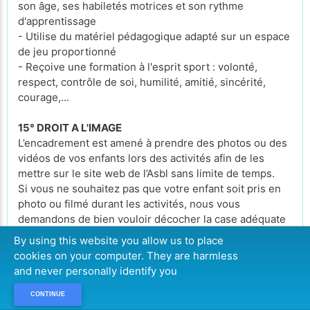
son âge, ses habiletés motrices et son rythme
d'apprentissage
- Utilise du matériel pédagogique adapté sur un espace
de jeu proportionné
- Reçoive une formation à l'esprit sport : volonté,
respect, contrôle de soi, humilité, amitié, sincérité,
courage,...
15° DROIT A L'IMAGE
L’encadrement est amené à prendre des photos ou des
vidéos de vos enfants lors des activités afin de les
mettre sur le site web de l’Asbl sans limite de temps.
Si vous ne souhaitez pas que votre enfant soit pris en
photo ou filmé durant les activités, nous vous
demandons de bien vouloir décocher la case adéquate
lors de l’inscription que vous effectuez en ligne.
By using this website you allow us to place
cookies on your computer. They are harmless
and never personally identify you
16° POLITIQUE D'UTILISATION DES DONNEES
PERSONNELLES
CONTINUE
Conformément à la loi sur le RGPD (
Règlement général