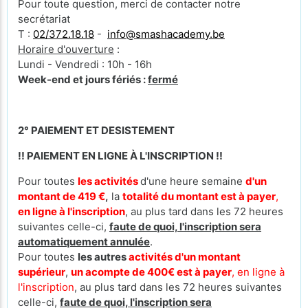
Pour toute question, merci de contacter notre
secrétariat
T :
02/372.18.18
-
info@smashacademy.be
Horaire d'ouverture
:
Lundi - Vendredi : 10h - 16h
Week-end et jours fériés :
fermé
2° PAIEMENT ET DESISTEMENT
!! PAIEMENT EN LIGNE À L'INSCRIPTION !!
Pour toutes
les activités
d'une heure semaine
d'un
montant de 419 €
,
la
totalité du montant est à payer
,
en ligne à l'inscription
, au plus tard dans les 72 heures
suivantes celle-ci,
faute de quoi, l'inscription sera
automatiquement annulée
.
Pour toutes
les autres
activités d'un montant
supérieur
,
un acompte de 400€ est à payer
, en ligne à
l'inscription
, au plus tard dans les 72 heures suivantes
celle-ci,
faute de quoi, l'inscription sera