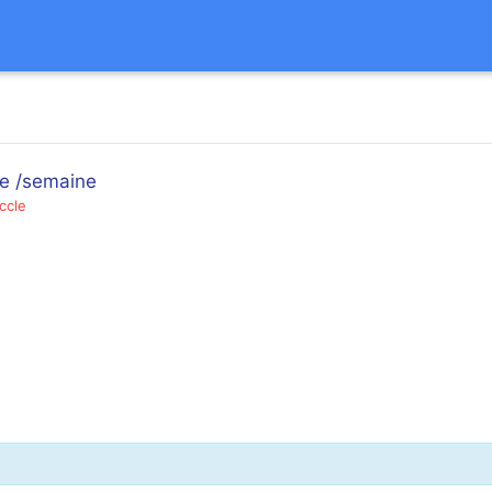
re /semaine
ccle