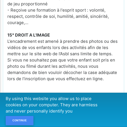
de jeu proportionné
- Reçoive une formation à l'esprit sport : volonté,
respect, contrôle de soi, humilité, amitié, sincérité,
courage,...
15° DROIT A L'IMAGE
L’encadrement est amené à prendre des photos ou des
vidéos de vos enfants lors des activités afin de les
mettre sur le site web de l’Asbl sans limite de temps.
Si vous ne souhaitez pas que votre enfant soit pris en
photo ou filmé durant les activités, nous vous
demandons de bien vouloir décocher la case adéquate
lors de l’inscription que vous effectuez en ligne.
16° POLITIQUE D'UTILISATION DES DONNEES
By using this website you allow us to place
PERSONNELLES
cookies on your computer. They are harmless
Conformément à la loi sur le RGPD (
Règlement général
and never personally identify you
de protection des données
)
CONTINUE
Finalité des données ?