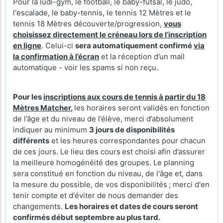
Pour la ludi-gym, le football, le baby-futsal, le judo,
l'escalade, le baby-tennis, le tennis 12 Mètres et le
tennis 18 Mètres découverte/progression,
vous
choisissez directement le créneau lors de l’inscription
en ligne
. Celui-ci
sera automatiquement confirmé
via
la confirmation à l’écran
et la réception d’un mail
automatique - voir les spams si non reçu.
Pour les
inscriptions aux cours de tennis à partir du 18
Mètres Matcher
,
les horaires seront validés en fonction
de l’âge et du niveau de l’élève, merci d’absolument
indiquer au minimum
3 jours de disponibilités
différents
et les heures correspondantes pour chacun
de ces jours. Le lieu des cours
est choisi afin d’assurer
la meilleure homogénéité des groupes. Le planning
sera constitué en fonction du niveau, de l'âge et, dans
la mesure du possible, de vos disponibilités ; merci d'en
tenir compte et d'éviter de nous demander des
changements.
Les horaires et dates de cours seront
confirmés début septembre au plus tard.