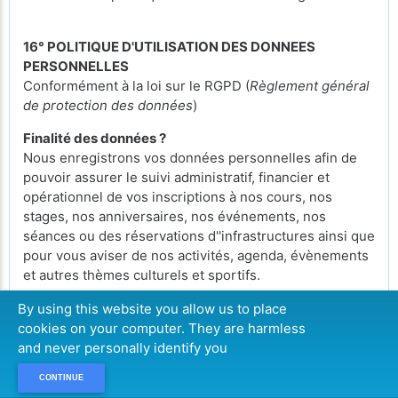
16° POLITIQUE D'UTILISATION DES DONNEES
PERSONNELLES
Conformément à la loi sur le RGPD (
Règlement général
de protection des données
)
Finalité des données ?
Nous enregistrons vos données personnelles afin de
pouvoir assurer le suivi administratif, financier et
opérationnel de vos inscriptions à nos cours, nos
stages, nos anniversaires, nos événements, nos
séances ou des réservations d''infrastructures ainsi que
pour vous aviser de nos activités, agenda, évènements
et autres thèmes culturels et sportifs.
Durée de conservation de vos données personnelles ?
By using this website you allow us to place
Elles sont conservées pendant 3 ans et sont
cookies on your computer. They are harmless
consultables par notre Secrétariat, les gestionnaires du
and never personally identify you
club et notre personnel qui encadreront les activités
CONTINUE
auxquelles vous vous serez inscrits.