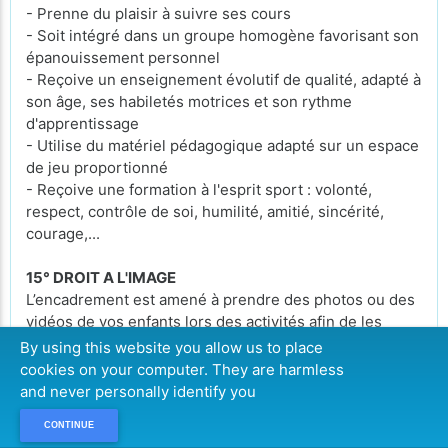
- Prenne du plaisir à suivre ses cours
- Soit intégré dans un groupe homogène favorisant son
épanouissement personnel
- Reçoive un enseignement évolutif de qualité, adapté à
son âge, ses habiletés motrices et son rythme
d'apprentissage
- Utilise du matériel pédagogique adapté sur un espace
de jeu proportionné
- Reçoive une formation à l'esprit sport : volonté,
respect, contrôle de soi, humilité, amitié, sincérité,
courage,...
15° DROIT A L'IMAGE
L’encadrement est amené à prendre des photos ou des
vidéos de vos enfants lors des activités afin de les
mettre sur le site web de l’Asbl sans limite de temps.
By using this website you allow us to place
Si vous ne souhaitez pas que votre enfant soit pris en
cookies on your computer. They are harmless
photo ou filmé durant les activités, nous vous
and never personally identify you
demandons de bien vouloir décocher la case adéquate
CONTINUE
lors de l’inscription que vous effectuez en ligne.