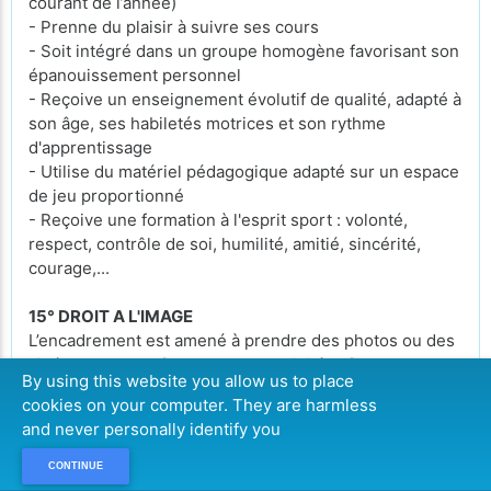
courant de l’année)
- Prenne du plaisir à suivre ses cours
- Soit intégré dans un groupe homogène favorisant son
épanouissement personnel
- Reçoive un enseignement évolutif de qualité, adapté à
son âge, ses habiletés motrices et son rythme
d'apprentissage
- Utilise du matériel pédagogique adapté sur un espace
de jeu proportionné
- Reçoive une formation à l'esprit sport : volonté,
respect, contrôle de soi, humilité, amitié, sincérité,
courage,...
15° DROIT A L'IMAGE
L’encadrement est amené à prendre des photos ou des
vidéos de vos enfants lors des activités afin de les
By using this website you allow us to place
mettre sur le site web de l’Asbl sans limite de temps.
cookies on your computer. They are harmless
Si vous ne souhaitez pas que votre enfant soit pris en
and never personally identify you
photo ou filmé durant les activités, nous vous
demandons de bien vouloir décocher la case adéquate
CONTINUE
lors de l’inscription que vous effectuez en ligne.