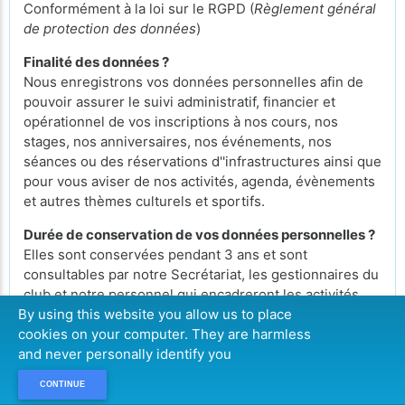
Conformément à la loi sur le RGPD (
Règlement général
de protection des données
)
Finalité des données ?
Nous enregistrons vos données personnelles afin de
pouvoir assurer le suivi administratif, financier et
opérationnel de vos inscriptions à nos cours, nos
stages, nos anniversaires, nos événements, nos
séances ou des réservations d''infrastructures ainsi que
pour vous aviser de nos activités, agenda, évènements
et autres thèmes culturels et sportifs.
Durée de conservation de vos données personnelles ?
Elles sont conservées pendant 3 ans et sont
consultables par notre Secrétariat, les gestionnaires du
club et notre personnel qui encadreront les activités
auxquelles vous vous serez inscrits.
By using this website you allow us to place
cookies on your computer. They are harmless
Droit d'accès vos données personnelles ?
and never personally identify you
Conformément à la loi RGDP, vous pouvez exercer
votre droit d'accès aux données vous concernant et les
CONTINUE