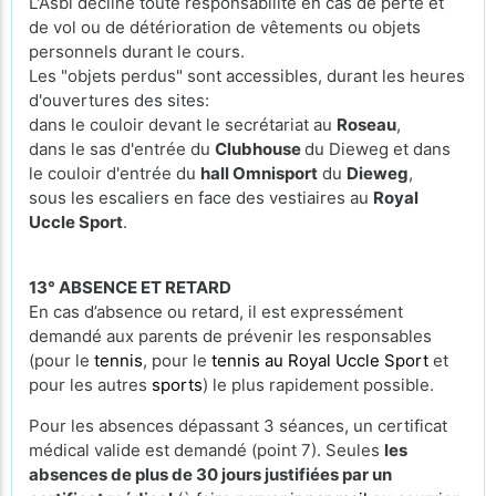
L'Asbl décline toute responsabilité en cas de perte et
de vol ou de détérioration de vêtements ou objets
personnels durant le cours.
Les "objets perdus" sont accessibles, durant les heures
d'ouvertures des sites:
dans le couloir devant le secrétariat au
Roseau
,
dans le sas d'entrée du
Clubhouse
du Dieweg et dans
le couloir d'entrée du
hall Omnisport
du
Dieweg
,
sous les escaliers en face des vestiaires au
Royal
Uccle Sport
.
13° ABSENCE ET RETARD
En cas d’absence ou retard, il est expressément
demandé aux parents de prévenir les responsables
(pour le
tennis
, pour le
tennis au Royal Uccle Sport
et
pour les autres
sports
) le plus rapidement possible.
Pour les absences dépassant 3 séances, un certificat
médical valide est demandé (point 7). Seules
les
absences de plus de 30 jours justifiées par un