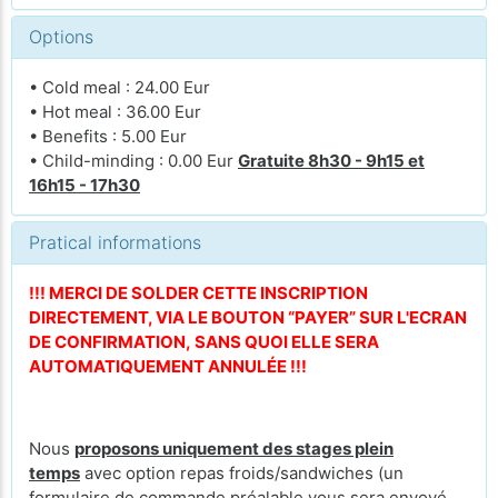
Options
• Cold meal : 24.00 Eur
• Hot meal : 36.00 Eur
• Benefits : 5.00 Eur
• Child-minding : 0.00 Eur
Gratuite 8h30 - 9h15 et
16h15 - 17h30
Pratical informations
!!! MERCI DE SOLDER CETTE INSCRIPTION
DIRECTEMENT, VIA LE BOUTON “PAYER” SUR L'ECRAN
DE CONFIRMATION, SANS QUOI ELLE SERA
AUTOMATIQUEMENT ANNULÉE !!!
Nous
proposons uniquement des stages plein
temps
avec option repas froids/sandwiches (un
formulaire de commande préalable vous sera envoyé