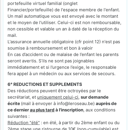
portefeuille virtuel familial (onglet
Financier/portefeuille) de l'espace membre de l'enfant.
Un mail automatique vous est envoyé avec le montant
et le moyen de l'utiliser. Celui-ci est non remboursable,
non cessible et valable un an à daté de la réception du
mail.
L'assurance annuelle obligatoire (cfr point 12) n'est pas
soumise à remboursement et bon à valoir
En cas d’accident ou de malaise de l’enfant les parents
seront avertis. S’ils ne sont pas joignables
immédiatement et si l’urgence l’exige, le responsable
fera appel à un médecin ou aux services de secours.
6° REDUCTIONS ET SUPPLEMENTS
Des réductions peuvent être octroyées par le
secrétariat, et
uniquement celui-ci
,
sur demande
écrite
(mail à envoyer à info@leroseau.be)
auprès de
ce dernier
au plus tard
à l'inscription
, aux conditions
suivantes :
Réduction "été"
: en été, à partir du 2ème enfant ou du
2ème stage une ristourne de 10€ (non-cumulable) est