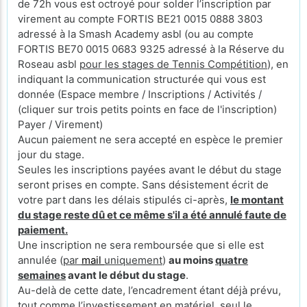
de 72h vous est octroyé pour solder l’inscription par
virement au compte FORTIS BE21 0015 0888 3803
adressé à la Smash Academy asbl (ou au compte
FORTIS BE70 0015 0683 9325 adressé à la Réserve du
Roseau asbl
pour les stages de Tennis Compétition
), en
indiquant la communication structurée qui vous est
donnée (Espace membre / Inscriptions / Activités /
(cliquer sur trois petits points en face de l'inscription)
Payer / Virement)
Aucun paiement ne sera accepté en espèce le premier
jour du stage.
Seules les inscriptions payées avant le début du stage
seront prises en compte. Sans désistement écrit de
votre part dans les délais stipulés ci-après,
le montant
du stage reste dû et ce même s'il a été annulé faute de
paiement.
Une inscription ne sera remboursée que si elle est
annulée (
par
mail
uniquement
)
au moins
quatre
semaines
avant le début du stage
.
Au-delà de cette date, l’encadrement étant déjà prévu,
tout comme l’investissement en matériel, seul le