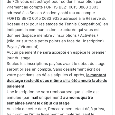
de 72h vous est octroyé pour solder l’inscription par
virement au compte FORTIS BE21 0015 0888 3803
adressé à la Smash Academy asbl (ou au compte
FORTIS BE70 0015 0683 9325 adressé à la Réserve du
Roseau asbl
pour les stages de Tennis Compétition
), en
indiquant la communication structurée qui vous est
donnée (Espace membre / Inscriptions / Activités /
(cliquer sur trois petits points en face de l'inscription)
Payer / Virement)
Aucun paiement ne sera accepté en espèce le premier
jour du stage.
Seules les inscriptions payées avant le début du stage
seront prises en compte. Sans désistement écrit de
votre part dans les délais stipulés ci-après,
le montant
du stage reste dû et ce même s'il a été annulé faute de
paiement.
Une inscription ne sera remboursée que si elle est
annulée (
par
mail
uniquement
)
au moins
quatre
semaines
avant le début du stage
.
Au-delà de cette date, l’encadrement étant déjà prévu,
tout comme l’investissement en matériel, seul le