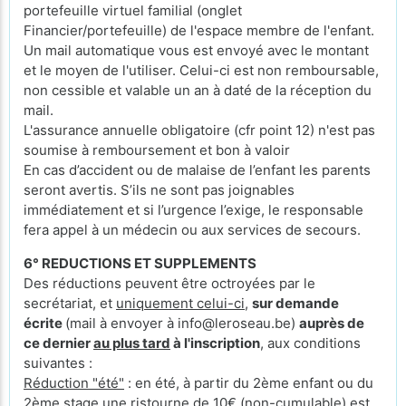
portefeuille virtuel familial (onglet
Financier/portefeuille) de l'espace membre de l'enfant.
Un mail automatique vous est envoyé avec le montant
et le moyen de l'utiliser. Celui-ci est non remboursable,
non cessible et valable un an à daté de la réception du
mail.
L'assurance annuelle obligatoire (cfr point 12) n'est pas
soumise à remboursement et bon à valoir
En cas d’accident ou de malaise de l’enfant les parents
seront avertis. S’ils ne sont pas joignables
immédiatement et si l’urgence l’exige, le responsable
fera appel à un médecin ou aux services de secours.
6° REDUCTIONS ET SUPPLEMENTS
Des réductions peuvent être octroyées par le
secrétariat, et
uniquement celui-ci
,
sur demande
écrite
(mail à envoyer à info@leroseau.be)
auprès de
ce dernier
au plus tard
à l'inscription
, aux conditions
suivantes :
Réduction "été"
: en été, à partir du 2ème enfant ou du
2ème stage une ristourne de 10€ (non-cumulable) est