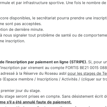
mule et par infrastructure sportive. Une fois le nombre de 
core disponibles, le secrétariat pourra prendre une inscript
 ne sont pas acceptées.
iption de dernière minute.
nts à nous signaler tout problème de santé ou de comporteme
ne inscription.
de l'inscription par paiement en ligne (STRIPE).
Si, pour u
r l’inscription par virement au compte FORTIS BE21 0015 0
adressé à la Réserve du Roseau asbl
pour les stages de T
Espace membre / Inscriptions / Activités / (cliquer sur troi
premier jour du stage.
du stage seront prises en compte. Sans désistement écrit de 
me s'il a été annulé faute de paiement.