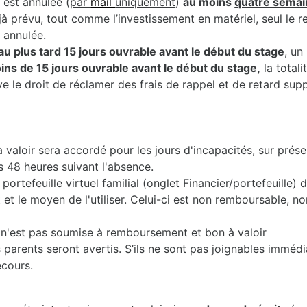
 est annulée (
par
mail
uniquement
)
au moins
quatre semai
jà prévu, tout comme l’investissement en matériel, seul le 
t annulée.
au plus tard 15 jours ouvrable avant le début du stage
, un
moins de 15 jours ouvrable avant le début du stage,
la totali
e le droit de réclamer des frais de rappel et de retard sup
valoir sera accordé pour les jours d'incapacités, sur prése
s 48 heures suivant l'absence.
portefeuille virtuel familial (onglet Financier/portefeuille)
 le moyen de l'utiliser. Celui-ci est non remboursable, non
2) n'est pas soumise à remboursement et bon à valoir
 parents seront avertis. S’ils ne sont pas joignables immédi
ecours.