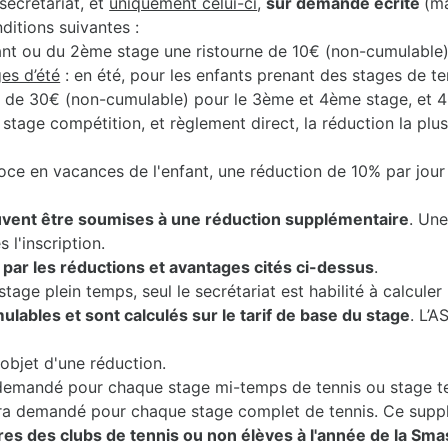
secrétariat, et
uniquement celui-ci
,
sur demande écrite
(m
nditions suivantes :
ant ou du 2ème stage une ristourne de 10€ (non-cumulable)
es d’été
: en été, pour les enfants prenant des stages de t
, de 30€ (non-cumulable) pour le 3ème et 4ème stage, et 
e stage compétition, et règlement direct, la réduction la plu
oce en vacances de l'enfant, une réduction de 10% par jour
vent être soumises à une réduction supplémentaire
. Une
 l'inscription.
ar les réductions et avantages cités ci-dessus
.
tage plein temps, seul le secrétariat est habilité à calcul
lables et sont calculés sur le tarif de base du stage
. L’A
objet d'une réduction.
demandé pour chaque stage mi-temps de tennis ou stage te
era demandé pour chaque stage complet de tennis. Ce supp
 des clubs de tennis ou non élèves à l'année de la Sm