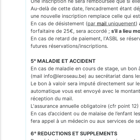
Une inscription ne sera remboursée que si elle
Au-delà de cette date, l’encadrement étant dé
une nouvelle inscription remplace celle qui es
En cas de désistement (
par
mail
uniquement
)
forfaitaire de 25€, sera accordé ;
s'il a lieu 
En cas de retard de paiement, l'ASBL se réserv
futures réservations/inscriptions.
5° MALADIE ET ACCIDENT
En cas de maladie en cours de stage, un bon à 
(mail info@leroseau.be) au secrétariat dans le
Le bon à valoir sera imputé directement sur le 
automatique vous est envoyé avec le montant et
réception du mail.
L'assurance annuelle obligatoire (cfr point 1
En cas d’accident ou de malaise de l’enfant les
fera appel à un médecin ou aux services de s
6° REDUCTIONS ET SUPPLEMENTS