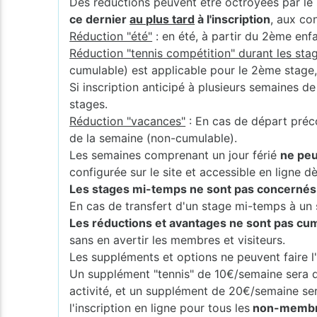
Des réductions peuvent être octroyées par le 
ce dernier
au plus tard
à l'inscription
, aux co
Réduction "été"
: en été, à partir du 2ème enf
Réduction "tennis compétition" durant les stag
cumulable) est applicable pour le 2ème stage
Si inscription anticipé à plusieurs semaines d
stages.
Réduction "vacances"
: En cas de départ préc
de la semaine (non-cumulable).
Les semaines comprenant un jour férié
ne peu
configurée sur le site et accessible en ligne dès
Les stages mi-temps ne sont pas concernés p
En cas de transfert d'un stage mi-temps à un s
Les réductions et avantages ne sont pas cumu
sans en avertir les membres et visiteurs.
Les suppléments et options ne peuvent faire l'
Un supplément "tennis" de 10€/semaine sera 
activité, et un supplément de 20€/semaine s
l'inscription en ligne pour tous les
non-membres