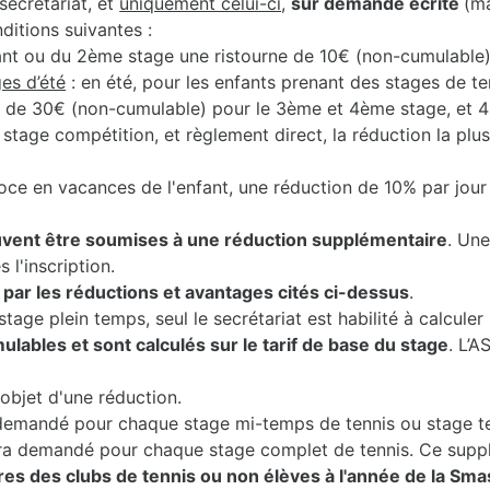
secrétariat, et
uniquement celui-ci
,
sur demande écrite
(m
nditions suivantes :
ant ou du 2ème stage une ristourne de 10€ (non-cumulable)
es d’été
: en été, pour les enfants prenant des stages de t
, de 30€ (non-cumulable) pour le 3ème et 4ème stage, et 
e stage compétition, et règlement direct, la réduction la plu
oce en vacances de l'enfant, une réduction de 10% par jour
vent être soumises à une réduction supplémentaire
. Une
 l'inscription.
ar les réductions et avantages cités ci-dessus
.
tage plein temps, seul le secrétariat est habilité à calcul
lables et sont calculés sur le tarif de base du stage
. L’A
objet d'une réduction.
demandé pour chaque stage mi-temps de tennis ou stage te
era demandé pour chaque stage complet de tennis. Ce supp
 des clubs de tennis ou non élèves à l'année de la Sm