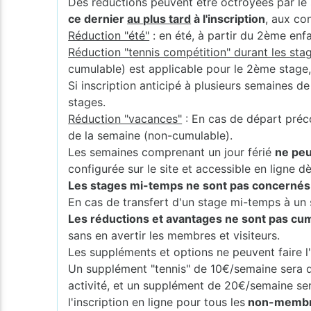
Des réductions peuvent être octroyées par le 
ce dernier
au plus tard
à l'inscription
, aux co
Réduction "été"
: en été, à partir du 2ème enf
Réduction "tennis compétition" durant les stag
cumulable) est applicable pour le 2ème stage
Si inscription anticipé à plusieurs semaines d
stages.
Réduction "vacances"
: En cas de départ préc
de la semaine (non-cumulable).
Les semaines comprenant un jour férié
ne peu
configurée sur le site et accessible en ligne dès
Les stages mi-temps ne sont pas concernés p
En cas de transfert d'un stage mi-temps à un s
Les réductions et avantages ne sont pas cumu
sans en avertir les membres et visiteurs.
Les suppléments et options ne peuvent faire l'
Un supplément "tennis" de 10€/semaine sera 
activité, et un supplément de 20€/semaine s
l'inscription en ligne pour tous les
non-membres