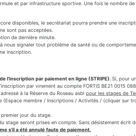
mule et par infrastructure sportive. Une fois le nombre de 
core disponibles, le secrétariat pourra prendre une inscript
 ne sont pas acceptées.
iption de dernière minute.
nts à nous signaler tout problème de santé ou de comporteme
ne inscription.
de l'inscription par paiement en ligne (STRIPE).
Si, pour u
r l’inscription par virement au compte FORTIS BE21 0015 0
adressé à la Réserve du Roseau asbl
pour les stages de T
Espace membre / Inscriptions / Activités / (cliquer sur troi
premier jour du stage.
du stage seront prises en compte. Sans désistement écrit de 
me s'il a été annulé faute de paiement.