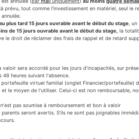
 est annulée (
par
mail
uniquement
)
au moins
quatre semai
jà prévu, tout comme l’investissement en matériel, seul le 
t annulée.
au plus tard 15 jours ouvrable avant le début du stage
, un
moins de 15 jours ouvrable avant le début du stage,
la totali
e le droit de réclamer des frais de rappel et de retard sup
valoir sera accordé pour les jours d'incapacités, sur prése
s 48 heures suivant l'absence.
portefeuille virtuel familial (onglet Financier/portefeuille)
 le moyen de l'utiliser. Celui-ci est non remboursable, non
2) n'est pas soumise à remboursement et bon à valoir
 parents seront avertis. S’ils ne sont pas joignables immédi
ecours.