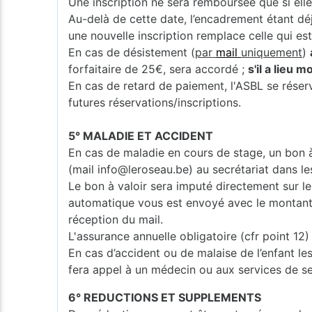
Une inscription ne sera remboursée que si elle
Au-delà de cette date, l’encadrement étant dé
une nouvelle inscription remplace celle qui es
En cas de désistement (
par
mail
uniquement
)
forfaitaire de 25€, sera accordé ;
s'il a lieu 
En cas de retard de paiement, l'ASBL se réserv
futures réservations/inscriptions.
5° MALADIE ET ACCIDENT
En cas de maladie en cours de stage, un bon à 
(mail info@leroseau.be) au secrétariat dans le
Le bon à valoir sera imputé directement sur le 
automatique vous est envoyé avec le montant et
réception du mail.
L'assurance annuelle obligatoire (cfr point 1
En cas d’accident ou de malaise de l’enfant les
fera appel à un médecin ou aux services de s
6° REDUCTIONS ET SUPPLEMENTS