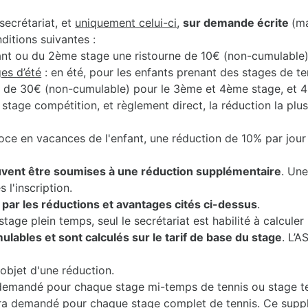
secrétariat, et
uniquement celui-ci
,
sur demande écrite
(m
nditions suivantes :
ant ou du 2ème stage une ristourne de 10€ (non-cumulable)
es d’été
: en été, pour les enfants prenant des stages de t
, de 30€ (non-cumulable) pour le 3ème et 4ème stage, et 
e stage compétition, et règlement direct, la réduction la plu
oce en vacances de l'enfant, une réduction de 10% par jour
vent être soumises à une réduction supplémentaire
. Une
 l'inscription.
ar les réductions et avantages cités ci-dessus
.
tage plein temps, seul le secrétariat est habilité à calcul
lables et sont calculés sur le tarif de base du stage
. L’A
objet d'une réduction.
demandé pour chaque stage mi-temps de tennis ou stage te
era demandé pour chaque stage complet de tennis. Ce supp