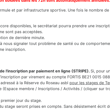
s non soldées dans les 72h sont automatiquement annulées
mule et par infrastructure sportive. Une fois le nombre de 
core disponibles, le secrétariat pourra prendre une inscript
 ne sont pas acceptées.
iption de dernière minute.
nts à nous signaler tout problème de santé ou de comporteme
ne inscription.
de l'inscription par paiement en ligne (STRIPE).
Si, pour u
r l’inscription par virement au compte FORTIS BE21 0015 0
adressé à la Réserve du Roseau asbl
pour les stages de T
Espace membre / Inscriptions / Activités / (cliquer sur troi
premier jour du stage.
du stage seront prises en compte. Sans désistement écrit de 