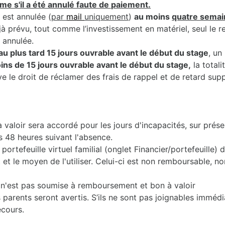
me s'il a été annulé faute de paiement.
 est annulée (
par
mail
uniquement
)
au moins
quatre semai
jà prévu, tout comme l’investissement en matériel, seul le 
t annulée.
au plus tard 15 jours ouvrable avant le début du stage
, un
moins de 15 jours ouvrable avant le début du stage,
la totali
e le droit de réclamer des frais de rappel et de retard sup
valoir sera accordé pour les jours d'incapacités, sur prése
s 48 heures suivant l'absence.
portefeuille virtuel familial (onglet Financier/portefeuille)
 le moyen de l'utiliser. Celui-ci est non remboursable, non
2) n'est pas soumise à remboursement et bon à valoir
 parents seront avertis. S’ils ne sont pas joignables immédi
ecours.