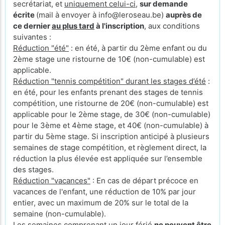
secrétariat, et
uniquement celui-ci
,
sur demande
écrite
(mail à envoyer à info@leroseau.be)
auprès de
ce dernier
au plus tard
à l'inscription
, aux conditions
suivantes :
Réduction "été"
: en été, à partir du 2ème enfant ou du
2ème stage une ristourne de 10€ (non-cumulable) est
applicable.
Réduction "tennis compétition" durant les stages d’été
:
en été, pour les enfants prenant des stages de tennis
compétition, une ristourne de 20€ (non-cumulable) est
applicable pour le 2ème stage, de 30€ (non-cumulable)
pour le 3ème et 4ème stage, et 40€ (non-cumulable) à
partir du 5ème stage. Si inscription anticipé à plusieurs
semaines de stage compétition, et règlement direct, la
réduction la plus élevée est appliquée sur l’ensemble
des stages.
Réduction "vacances"
: En cas de départ précoce en
vacances de l'enfant, une réduction de 10% par jour
entier, avec un maximum de 20% sur le total de la
semaine (non-cumulable).
Les semaines comprenant un jour férié
ne peuvent être