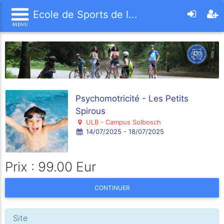
Ecole de Sports de l...
Psychomotricité - Les Petits
Spirous
ULB - Campus Solbosch
14/07/2025 - 18/07/2025
Prix : 99.00 Eur
CONTINUER
Site