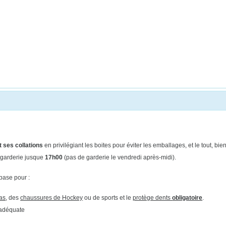
 ses collations
en privilégiant les boites pour éviter les emballages, et le tout, b
 garderie jusque
17h00
(pas de
garderie le vendredi après-midi).
base pour :
ias
, des
chaussures de Hockey
ou de sports et le
protège dents
obligatoire
.
 adéquate