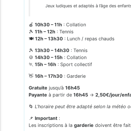
Jeux ludiques et adaptés à l’âge des enfant
🍎
10h30 – 11h
: Collation
🎾
11h – 12h
: Tennis
🍽️
12h – 13h30
: Lunch / repas chauds
🎾
13h30 – 14h30
: Tennis
🍪
14h30 – 15h
: Collation
🏃
15h – 16h
: Sport collectif
👋
16h – 17h30
: Garderie
Gratuite
jusqu’à
16h45
Payante
à partir de
16h45
→
2,50€/jour/enf
🌀
L’horaire peut être adapté selon la météo ou
📌
Important
:
Les inscriptions à la
garderie
doivent être fai