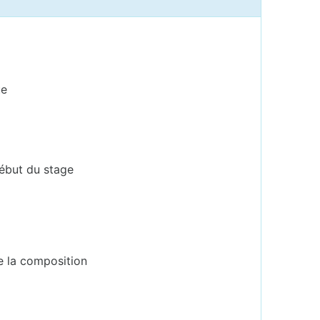
ue
début du stage
e la composition