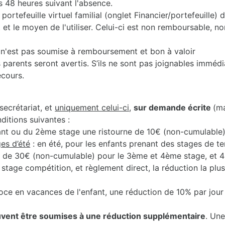
s 48 heures suivant l'absence.
portefeuille virtuel familial (onglet Financier/portefeuille)
 le moyen de l'utiliser. Celui-ci est non remboursable, non
2) n'est pas soumise à remboursement et bon à valoir
 parents seront avertis. S’ils ne sont pas joignables immédi
ecours.
secrétariat, et
uniquement celui-ci
,
sur demande écrite
(m
nditions suivantes :
ant ou du 2ème stage une ristourne de 10€ (non-cumulable)
es d’été
: en été, pour les enfants prenant des stages de t
, de 30€ (non-cumulable) pour le 3ème et 4ème stage, et 
e stage compétition, et règlement direct, la réduction la plu
oce en vacances de l'enfant, une réduction de 10% par jour
vent être soumises à une réduction supplémentaire
. Une