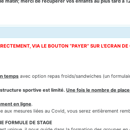
 matin; merci de récupérer vos enfants au plus tard à 1
DIRECTEMENT, VIA LE BOUTON “PAYER” SUR L'ECRAN D
in temps
avec option repas froids/sandwiches (un formula
structure sportive est limité.
Une fois le nombre de places
ement en ligne
.
uite aux mesures liées au Covid, vous serez entièrement rem
UNE FORMULE DE STAGE
t unique, il nous guide dans la formation des groupes en