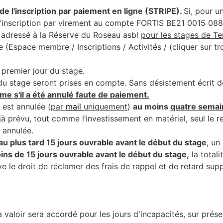
de l'inscription par paiement en ligne (STRIPE).
Si, pour u
r l’inscription par virement au compte FORTIS BE21 0015 0
adressé à la Réserve du Roseau asbl
pour les stages de T
Espace membre / Inscriptions / Activités / (cliquer sur troi
premier jour du stage.
du stage seront prises en compte. Sans désistement écrit de 
me s'il a été annulé faute de paiement.
 est annulée (
par
mail
uniquement
)
au moins
quatre semai
jà prévu, tout comme l’investissement en matériel, seul le 
t annulée.
au plus tard 15 jours ouvrable avant le début du stage
, un
moins de 15 jours ouvrable avant le début du stage,
la totali
e le droit de réclamer des frais de rappel et de retard sup
valoir sera accordé pour les jours d'incapacités, sur prése