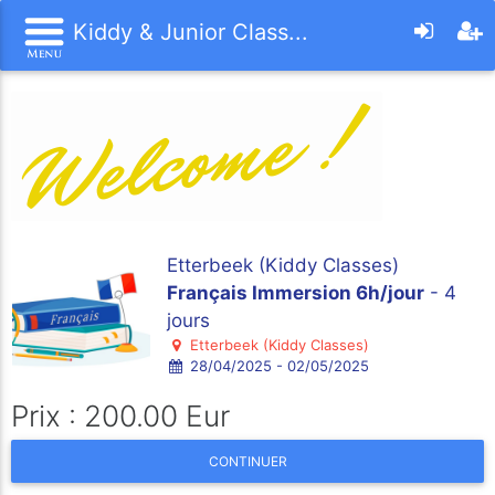
Kiddy & Junior Class...
Etterbeek (Kiddy Classes)
Français Immersion 6h/jour
- 4
jours
Etterbeek (Kiddy Classes)
28/04/2025 - 02/05/2025
Prix : 200.00 Eur
CONTINUER