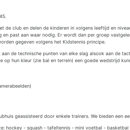
45.
de club en delen de kinderen in volgens leeftijd en niveau.
ng en past aan waar nodig. Er wordt dan per groep vastgel
orden gegeven volgens het Kidstennis principe.
 aan de technische punten van elke slag alsook aan de tact
 op hun kleur (zie bal en terrein) een goede wedstrijd kun
amerabeelden)
ubhuis geassisteerd door enkele trainers. We bieden een eet
: hockey - squash - tafeltennis - mini voetbal - basketbal 