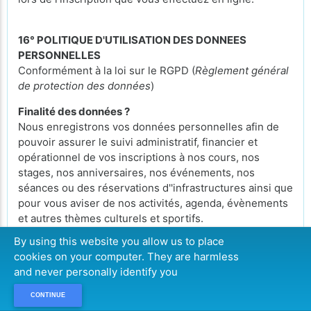
16° POLITIQUE D'UTILISATION DES DONNEES
PERSONNELLES
Conformément à la loi sur le RGPD (
Règlement général
de protection des données
)
Finalité des données ?
Nous enregistrons vos données personnelles afin de
pouvoir assurer le suivi administratif, financier et
opérationnel de vos inscriptions à nos cours, nos
stages, nos anniversaires, nos événements, nos
séances ou des réservations d''infrastructures ainsi que
pour vous aviser de nos activités, agenda, évènements
et autres thèmes culturels et sportifs.
By using this website you allow us to place
Durée de conservation de vos données personnelles ?
cookies on your computer. They are harmless
Elles sont conservées pendant 3 ans et sont
and never personally identify you
consultables par notre Secrétariat, les gestionnaires du
club et notre personnel qui encadreront les activités
CONTINUE
auxquelles vous vous serez inscrits.