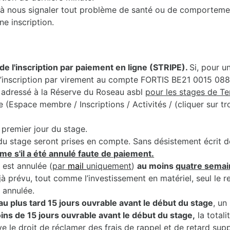
nts à nous signaler tout problème de santé ou de comporteme
ne inscription.
de l'inscription par paiement en ligne (STRIPE).
Si, pour u
r l’inscription par virement au compte FORTIS BE21 0015 0
adressé à la Réserve du Roseau asbl
pour les stages de T
Espace membre / Inscriptions / Activités / (cliquer sur troi
premier jour du stage.
du stage seront prises en compte. Sans désistement écrit de 
me s'il a été annulé faute de paiement.
 est annulée (
par
mail
uniquement
)
au moins
quatre semai
jà prévu, tout comme l’investissement en matériel, seul le 
t annulée.
au plus tard 15 jours ouvrable avant le début du stage
, un
moins de 15 jours ouvrable avant le début du stage,
la totali
e le droit de réclamer des frais de rappel et de retard sup