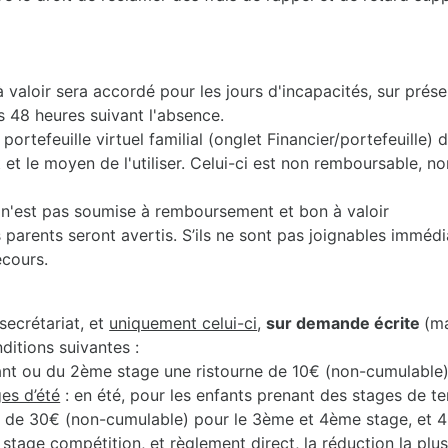
valoir sera accordé pour les jours d'incapacités, sur prése
s 48 heures suivant l'absence.
portefeuille virtuel familial (onglet Financier/portefeuille)
 le moyen de l'utiliser. Celui-ci est non remboursable, non
2) n'est pas soumise à remboursement et bon à valoir
 parents seront avertis. S’ils ne sont pas joignables immédi
ecours.
secrétariat, et
uniquement celui-ci
,
sur demande écrite
(m
nditions suivantes :
ant ou du 2ème stage une ristourne de 10€ (non-cumulable)
es d’été
: en été, pour les enfants prenant des stages de t
, de 30€ (non-cumulable) pour le 3ème et 4ème stage, et 
e stage compétition, et règlement direct, la réduction la plu