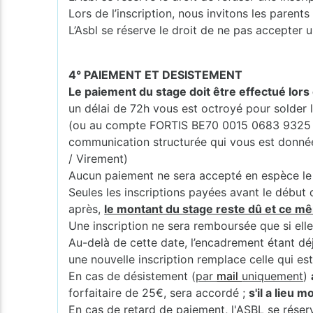
Lors de l’inscription, nous invitons les pare
L’Asbl se réserve le droit de ne pas accepter u
4° PAIEMENT ET DESISTEMENT
Le paiement du stage doit être effectué lors 
un délai de 72h vous est octroyé pour solde
(ou au compte FORTIS BE70 0015 0683 9325 
communication structurée qui vous est donnée (
/ Virement)
Aucun paiement ne sera accepté en espèce le 
Seules les inscriptions payées avant le début 
après,
le montant du stage reste dû et ce mê
Une inscription ne sera remboursée que si elle
Au-delà de cette date, l’encadrement étant dé
une nouvelle inscription remplace celle qui es
En cas de désistement (
par
mail
uniquement
)
forfaitaire de 25€, sera accordé ;
s'il a lieu 
En cas de retard de paiement, l'ASBL se réserv