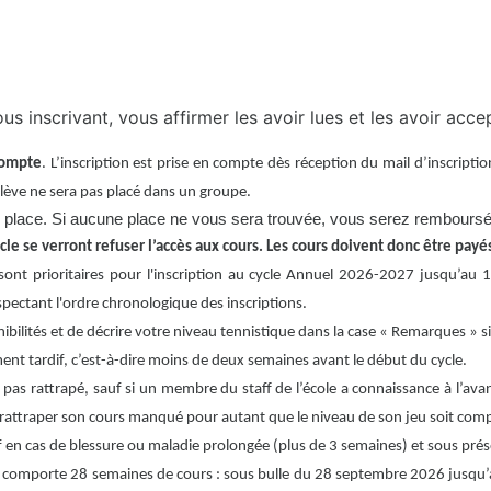
s inscrivant, vous affirmer les avoir lues et les avoir acce
acompte
. L’inscription est prise en compte dès réception du mail d’inscriptio
’élève ne sera pas placé dans un groupe.
 une place. Si aucune place ne vous sera trouvée, vous serez rembours
le se verront refuser l’accès aux cours. Les cours doivent donc être payé
ont prioritaires pour l'inscription au cycle Annuel 2026-2027 jusqu’au 
ectant l'ordre chronologique des inscriptions.
ponibilités et de décrire votre niveau tennistique dans la case « Remarques » 
t tardif, c’est-à-dire moins de deux semaines avant le début du cycle.
 pas rattrapé, sauf si un membre du staff de l’école a connaissance à l’av
s rattraper son cours manqué pour autant que le niveau de son jeu soit comp
 en cas de blessure ou maladie prolongée (plus de 3 semaines) et sous présen
le comporte 28 semaines de cours : sous bulle du 28 septembre 2026 jusqu’a