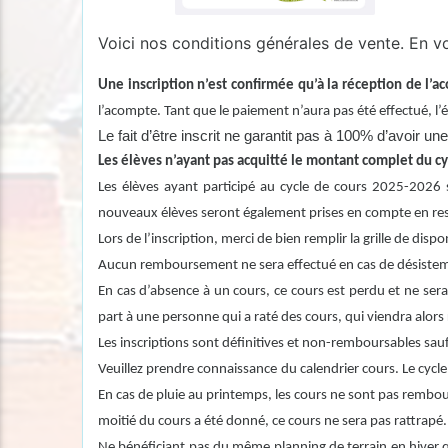
Voici nos conditions générales de vente. En vou
Une inscription n’est confirmée qu’à la réception de l’
l’acompte. Tant que le paiement n’aura pas été effectué, l
Le fait d’être inscrit ne garantit pas à 100% d’avoir
Les élèves n’ayant pas acquitté le montant complet du cyc
Les élèves ayant participé au cycle de cours 2025-2026 s
nouveaux élèves seront également prises en compte en resp
Lors de l’inscription, merci de bien remplir la grille de dis
Aucun remboursement ne sera effectué en cas de désistemen
En cas d’absence à un cours, ce cours est perdu et ne sera
part à une personne qui a raté des cours, qui viendra alor
Les inscriptions sont définitives et non-remboursables sauf
Veuillez prendre connaissance du calendrier cours. Le cyc
En cas de pluie au printemps, les cours ne sont pas rembour
moitié du cours a été donné, ce cours ne sera pas rattrapé.
Ne bénéficiant pas du même planning de terrain en hiver q