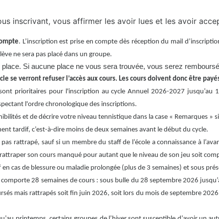
s inscrivant, vous affirmer les avoir lues et les avoir acce
acompte
. L’inscription est prise en compte dès réception du mail d’inscriptio
’élève ne sera pas placé dans un groupe.
 une place. Si aucune place ne vous sera trouvée, vous serez rembours
le se verront refuser l’accès aux cours. Les cours doivent donc être payé
ont prioritaires pour l'inscription au cycle Annuel 2026-2027 jusqu’au 
ectant l'ordre chronologique des inscriptions.
ponibilités et de décrire votre niveau tennistique dans la case « Remarques » 
t tardif, c’est-à-dire moins de deux semaines avant le début du cycle.
 pas rattrapé, sauf si un membre du staff de l’école a connaissance à l’av
s rattraper son cours manqué pour autant que le niveau de son jeu soit comp
 en cas de blessure ou maladie prolongée (plus de 3 semaines) et sous présen
le comporte 28 semaines de cours : sous bulle du 28 septembre 2026 jusqu’a
sés mais rattrapés soit fin juin 2026, soit lors du mois de septembre 2026. 
u’au printemps, certains groupes de l’hiver sont susceptible d’avoir un a