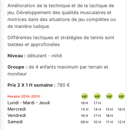
Amélioration de la technique et de la tactique de
jeu. Développement des qualités musculaires et
motrices dans des situations de jeu complètes ou
de manière ludique.
Différentes tactiques et stratégies de tennis sont
testées et approfondies
Niveau :
débutant - initié
Groupe :
de 4 enfants maximum par terrain et
moniteur
Prix 2 X 1 H semaine :
780 €
Horaire 2014-2015 :
Lundi - Mardi - Jeudi
16 H
17 H
Mercredi
13 H
14 H
15 H
16 H
Vendredi
16 H
17 H
18 H
Samedi
09 H
10 H
11 H
12 H