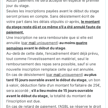
Aucun paiement ne sera accepté en espèce le premier
jour du stage.
Seules les inscriptions payées avant le début du stage
seront prises en compte. Sans désistement écrit de
votre part dans les délais stipulés ci-après,
le montant
du stage reste dû et ce même s'il a été annulé faute de
paiement.
Une inscription ne sera remboursée que si elle est
annulée (
par
mail
uniquement
)
au moins
quatre
semaines
avant le début du stage
.
Au-delà de cette date, l’encadrement étant déjà prévu,
tout comme l’investissement en matériel, seul le
remboursement des repas sera possible, sauf si une
nouvelle inscription remplace celle qui est annulée.
En cas de désistement (
par
mail
uniquement
)
au plus
tard 15 jours ouvrable avant le début du stage
, un bon
à valoir, déduction faite d'un montant forfaitaire de 25€,
sera accordé ;
s'il a lieu moins de 15 jours ouvrable
avant le début du stage,
la totalité du montant de
l'inscription est due.
En cas de retard de paiement, l'ASBL se réserve le droit