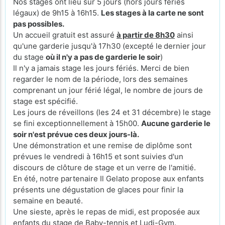
Nos stages ont lieu sur 5 jours (hors jours fériés
légaux) de 9h15 à 16h15.
Les stages à la carte ne sont
pas possibles.
Un accueil gratuit est assuré
à partir de 8h30
ainsi
qu'une garderie jusqu'à 17h30 (excepté le
dernier jour
du stage
où il n'y a pas de garderie le soir
)
Il n'y a jamais stage les jours fériés. Merci de bien
regarder le nom de la période, lors des semaines
comprenant un jour férié légal, le nombre de jours de
stage est spécifié.
Les jours de réveillons (les 24 et 31 décembre) le stage
se fini exceptionnellement à 15h00.
Aucune garderie le
soir n'est prévue ces deux jours-là.
Une démonstration et une remise de diplôme sont
prévues le vendredi à 16h15 et sont suivies d'un
discours de clôture de stage et un verre de l'amitié.
En été, notre partenaire Il Gelato propose aux enfants
présents une dégustation de glaces pour finir la
semaine en beauté.
Une sieste, après le repas de midi, est proposée aux
enfants du stage de Baby-tennis et Ludi-Gym.