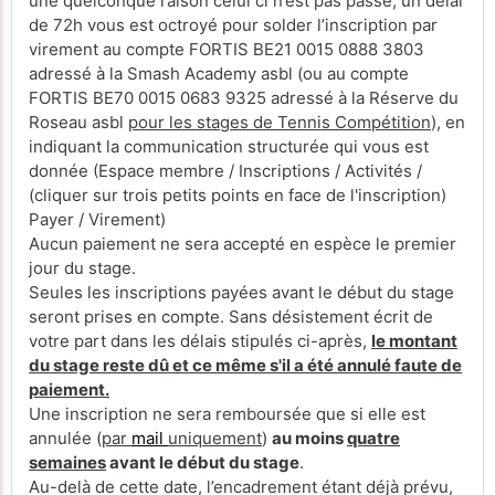
une quelconque raison celui ci n’est pas passé, un délai
de 72h vous est octroyé pour solder l’inscription par
virement au compte FORTIS BE21 0015 0888 3803
adressé à la Smash Academy asbl (ou au compte
FORTIS BE70 0015 0683 9325 adressé à la Réserve du
Roseau asbl
pour les stages de Tennis Compétition
), en
indiquant la communication structurée qui vous est
donnée (Espace membre / Inscriptions / Activités /
(cliquer sur trois petits points en face de l'inscription)
Payer / Virement)
Aucun paiement ne sera accepté en espèce le premier
jour du stage.
Seules les inscriptions payées avant le début du stage
seront prises en compte. Sans désistement écrit de
votre part dans les délais stipulés ci-après,
le montant
du stage reste dû et ce même s'il a été annulé faute de
paiement.
Une inscription ne sera remboursée que si elle est
annulée (
par
mail
uniquement
)
au moins
quatre
semaines
avant le début du stage
.
Au-delà de cette date, l’encadrement étant déjà prévu,