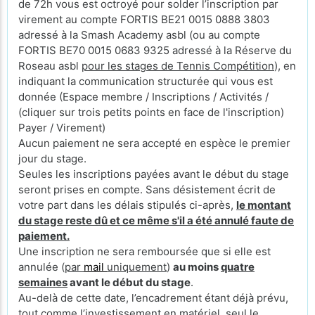
de 72h vous est octroyé pour solder l’inscription par
virement au compte FORTIS BE21 0015 0888 3803
adressé à la Smash Academy asbl (ou au compte
FORTIS BE70 0015 0683 9325 adressé à la Réserve du
Roseau asbl
pour les stages de Tennis Compétition
), en
indiquant la communication structurée qui vous est
donnée (Espace membre / Inscriptions / Activités /
(cliquer sur trois petits points en face de l'inscription)
Payer / Virement)
Aucun paiement ne sera accepté en espèce le premier
jour du stage.
Seules les inscriptions payées avant le début du stage
seront prises en compte. Sans désistement écrit de
votre part dans les délais stipulés ci-après,
le montant
du stage reste dû et ce même s'il a été annulé faute de
paiement.
Une inscription ne sera remboursée que si elle est
annulée (
par
mail
uniquement
)
au moins
quatre
semaines
avant le début du stage
.
Au-delà de cette date, l’encadrement étant déjà prévu,
tout comme l’investissement en matériel, seul le