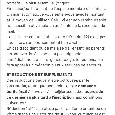
portefeuille virtuel familial (onglet
Financier/portefeuille) de l'espace membre de l'enfant.
Un mail automatique vous est envoyé avec le montant
et le moyen de l'utiliser. Celui-ci est non remboursable,
non cessible et valable un an à daté de la réception du
mail.
L'assurance annuelle obligatoire (cfr point 12) n'est pas
soumise à remboursement et bon à valoir
En cas d’accident ou de malaise de l’enfant les parents
seront avertis. S’ils ne sont pas joignables
immédiatement et si l’urgence l’exige, le responsable
fera appel à un médecin ou aux services de secours.
6° REDUCTIONS ET SUPPLEMENTS
Des réductions peuvent être octroyées par le
secrétariat, et
uniquement celui-ci
,
sur demande
écrite
(mail à envoyer à info@leroseau.be)
auprès de
ce dernier
au plus tard
à l'inscription
, aux conditions
suivantes :
Réduction "été"
: en été, à partir du 2ème enfant ou du
2ème stage une ristourne de 10€ (non-cumulable) est