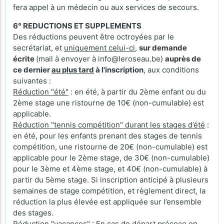
fera appel à un médecin ou aux services de secours.
6° REDUCTIONS ET SUPPLEMENTS
Des réductions peuvent être octroyées par le
secrétariat, et
uniquement celui-ci
,
sur demande
écrite
(mail à envoyer à info@leroseau.be)
auprès de
ce dernier
au plus tard
à l'inscription
, aux conditions
suivantes :
Réduction "été"
: en été, à partir du 2ème enfant ou du
2ème stage une ristourne de 10€ (non-cumulable) est
applicable.
Réduction "tennis compétition" durant les stages d’été
:
en été, pour les enfants prenant des stages de tennis
compétition, une ristourne de 20€ (non-cumulable) est
applicable pour le 2ème stage, de 30€ (non-cumulable)
pour le 3ème et 4ème stage, et 40€ (non-cumulable) à
partir du 5ème stage. Si inscription anticipé à plusieurs
semaines de stage compétition, et règlement direct, la
réduction la plus élevée est appliquée sur l’ensemble
des stages.
Réduction "vacances"
: En cas de départ précoce en