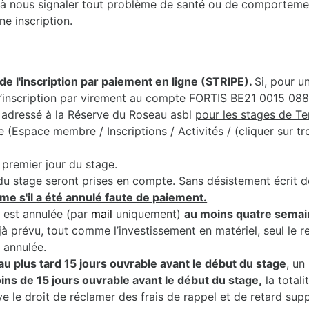
nts à nous signaler tout problème de santé ou de comporteme
ne inscription.
de l'inscription par paiement en ligne (STRIPE).
Si, pour u
r l’inscription par virement au compte FORTIS BE21 0015 0
adressé à la Réserve du Roseau asbl
pour les stages de T
Espace membre / Inscriptions / Activités / (cliquer sur troi
premier jour du stage.
du stage seront prises en compte. Sans désistement écrit de 
me s'il a été annulé faute de paiement.
 est annulée (
par
mail
uniquement
)
au moins
quatre semai
jà prévu, tout comme l’investissement en matériel, seul le 
t annulée.
au plus tard 15 jours ouvrable avant le début du stage
, un
moins de 15 jours ouvrable avant le début du stage,
la totali
e le droit de réclamer des frais de rappel et de retard sup