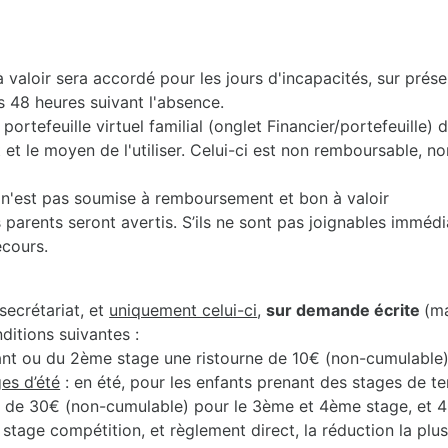
valoir sera accordé pour les jours d'incapacités, sur prése
s 48 heures suivant l'absence.
portefeuille virtuel familial (onglet Financier/portefeuille)
 le moyen de l'utiliser. Celui-ci est non remboursable, non
2) n'est pas soumise à remboursement et bon à valoir
 parents seront avertis. S’ils ne sont pas joignables immédi
ecours.
secrétariat, et
uniquement celui-ci
,
sur demande écrite
(m
nditions suivantes :
ant ou du 2ème stage une ristourne de 10€ (non-cumulable)
es d’été
: en été, pour les enfants prenant des stages de t
, de 30€ (non-cumulable) pour le 3ème et 4ème stage, et 
e stage compétition, et règlement direct, la réduction la plu