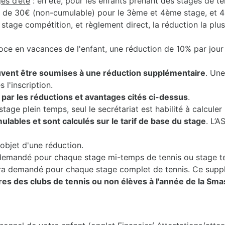
es d’été
: en été, pour les enfants prenant des stages de t
, de 30€ (non-cumulable) pour le 3ème et 4ème stage, et 
e stage compétition, et règlement direct, la réduction la plu
oce en vacances de l'enfant, une réduction de 10% par jour
vent être soumises à une réduction supplémentaire
. Une
 l'inscription.
ar les réductions et avantages cités ci-dessus
.
tage plein temps, seul le secrétariat est habilité à calcul
lables et sont calculés sur le tarif de base du stage
. L’A
objet d'une réduction.
demandé pour chaque stage mi-temps de tennis ou stage te
era demandé pour chaque stage complet de tennis. Ce supp
 des clubs de tennis ou non élèves à l'année de la Sm