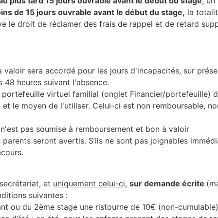
au plus tard 15 jours ouvrable avant le début du stage
, un
moins de 15 jours ouvrable avant le début du stage,
la totali
e le droit de réclamer des frais de rappel et de retard sup
valoir sera accordé pour les jours d'incapacités, sur prése
s 48 heures suivant l'absence.
portefeuille virtuel familial (onglet Financier/portefeuille)
 le moyen de l'utiliser. Celui-ci est non remboursable, non
2) n'est pas soumise à remboursement et bon à valoir
 parents seront avertis. S’ils ne sont pas joignables immédi
ecours.
secrétariat, et
uniquement celui-ci
,
sur demande écrite
(m
nditions suivantes :
ant ou du 2ème stage une ristourne de 10€ (non-cumulable)