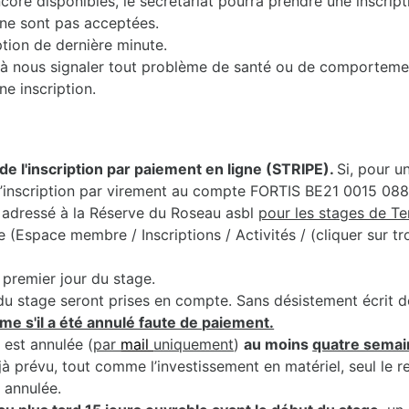
core disponibles, le secrétariat pourra prendre une inscript
 ne sont pas acceptées.
iption de dernière minute.
nts à nous signaler tout problème de santé ou de comporteme
ne inscription.
de l'inscription par paiement en ligne (STRIPE).
Si, pour u
r l’inscription par virement au compte FORTIS BE21 0015 0
adressé à la Réserve du Roseau asbl
pour les stages de T
Espace membre / Inscriptions / Activités / (cliquer sur troi
premier jour du stage.
du stage seront prises en compte. Sans désistement écrit de 
me s'il a été annulé faute de paiement.
 est annulée (
par
mail
uniquement
)
au moins
quatre semai
jà prévu, tout comme l’investissement en matériel, seul le 
t annulée.