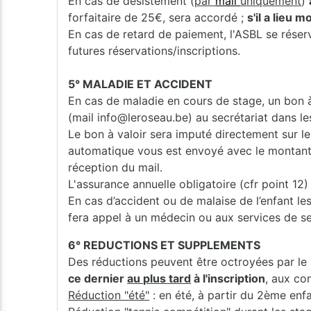
En cas de désistement (
par
mail
uniquement
)
forfaitaire de 25€, sera accordé ;
s'il a lieu 
En cas de retard de paiement, l'ASBL se réserv
futures réservations/inscriptions.
5° MALADIE ET ACCIDENT
En cas de maladie en cours de stage, un bon à 
(mail info@leroseau.be) au secrétariat dans le
Le bon à valoir sera imputé directement sur le 
automatique vous est envoyé avec le montant et
réception du mail.
L'assurance annuelle obligatoire (cfr point 1
En cas d’accident ou de malaise de l’enfant les
fera appel à un médecin ou aux services de s
6° REDUCTIONS ET SUPPLEMENTS
Des réductions peuvent être octroyées par le 
ce dernier
au plus tard
à l'inscription
, aux co
Réduction "été"
: en été, à partir du 2ème enf