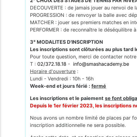
2° CHOIX DES STAGES DE TENNIS PAR NIVE
DECOUVERTE : de jamais jouer au renvoi de la 
PROGRESSION : de renvoyer la balle avec dép
MATCHER : jouer ses premiers matches en int
PERFORMER : de reconnaître le déséquilibre à 
3° MODALITES D'INSCRIPTION
Les inscriptions sont clôturées au plus tard 
Pour toute question, merci de contacter notre
T :
02/372.18.18
-
info@smashacademy.be
Horaire d'ouverture
:
Lundi - Vendredi : 10h - 16h
Week-end et jours férié :
fermé
Les inscriptions et le paiement
se font oblig
Depuis le 1er février 2023, les inscription
Nous avons un nombre limité de places par for
inscription additionnelle ne sera possible.