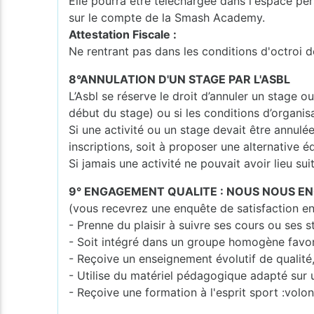
Elle pourra être téléchargée dans l'espace per
sur le compte de la Smash Academy.
Attestation Fiscale :
Ne rentrant pas dans les conditions d'octroi d
8°ANNULATION D'UN STAGE PAR L'ASBL
L’Asbl se réserve le droit d’annuler un stage o
début du stage) ou si les conditions d’organisa
Si une activité ou un stage devait être annulé
inscriptions, soit à proposer une alternative é
Si jamais une activité ne pouvait avoir lieu su
9° ENGAGEMENT QUALITE : NOUS NOUS E
(vous recevrez une enquête de satisfaction en
- Prenne du plaisir à suivre ses cours ou ses 
- Soit intégré dans un groupe homogène favo
- Reçoive un enseignement évolutif de qualité
- Utilise du matériel pédagogique adapté sur
- Reçoive une formation à l'esprit sport :volont