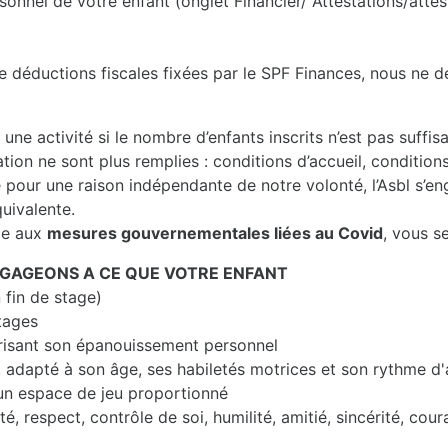
sonnel de votre enfant (onglet Financier/ Attestations/attes
e déductions fiscales fixées par le SPF Finances, nous ne dé
u une activité si le nombre d’enfants inscrits n’est pas suffi
tion ne sont plus remplies : conditions d’accueil, conditions
e pour une raison indépendante de notre volonté, l’Asbl s’e
quivalente.
ite aux
mesures gouvernementales liées au Covid
, vous s
NGAGEONS A CE QUE VOTRE ENFANT
 fin de stage)
stages
risant son épanouissement personnel
, adapté à son âge, ses habiletés motrices et son rythme d
 un espace de jeu proportionné
é, respect, contrôle de soi, humilité, amitié, sincérité, coura