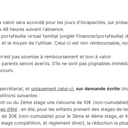
valoir sera accordé pour les jours d'incapacités, sur prése
s 48 heures suivant l'absence.
portefeuille virtuel familial (onglet Financier/portefeuille)
 le moyen de l'utiliser. Celui-ci est non remboursable, non
2) n'est pas soumise à remboursement et bon à valoir
 parents seront avertis. S’ils ne sont pas joignables immédi
ecours.
secrétariat, et
uniquement celui-ci
,
sur demande écrite
(m
nditions suivantes :
ant ou du 2ème stage une ristourne de 10€ (non-cumulable)
es d’été
: en été, pour les enfants prenant des stages de t
, de 30€ (non-cumulable) pour le 3ème et 4ème stage, et 
e stage compétition, et règlement direct, la réduction la plu