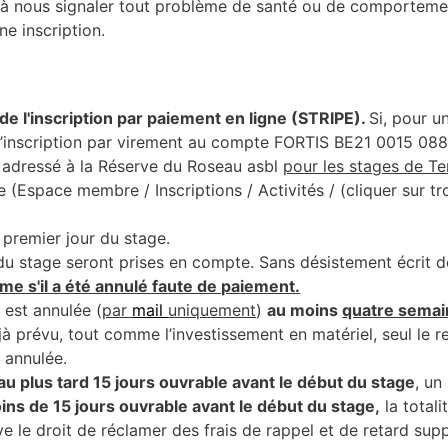
nts à nous signaler tout problème de santé ou de comporteme
ne inscription.
de l'inscription par paiement en ligne (STRIPE).
Si, pour u
r l’inscription par virement au compte FORTIS BE21 0015 0
adressé à la Réserve du Roseau asbl
pour les stages de T
Espace membre / Inscriptions / Activités / (cliquer sur troi
premier jour du stage.
du stage seront prises en compte. Sans désistement écrit de 
me s'il a été annulé faute de paiement.
 est annulée (
par
mail
uniquement
)
au moins
quatre semai
jà prévu, tout comme l’investissement en matériel, seul le 
t annulée.
au plus tard 15 jours ouvrable avant le début du stage
, un
moins de 15 jours ouvrable avant le début du stage,
la totali
e le droit de réclamer des frais de rappel et de retard sup