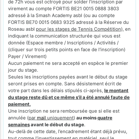
de 72h vous est octroyé pour solder l’inscription par
virement au compte FORTIS BE21 0015 0888 3803
adressé à la Smash Academy asbl (ou au compte
FORTIS BE70 0015 0683 9325 adressé à la Réserve du
Roseau asbl
pour les stages de Tennis Compétition
), en
indiquant la communication structurée qui vous est
donnée (Espace membre / Inscriptions / Activités /
(cliquer sur trois petits points en face de l'inscription)
Payer / Virement)
Aucun paiement ne sera accepté en espèce le premier
jour du stage.
Seules les inscriptions payées avant le début du stage
seront prises en compte. Sans désistement écrit de
votre part dans les délais stipulés ci-après,
le montant
du stage reste dû et ce même s'il a été annulé faute de
paiement.
Une inscription ne sera remboursée que si elle est
annulée (
par
mail
uniquement
)
au moins
quatre
semaines
avant le début du stage
.
Au-delà de cette date, l’encadrement étant déjà prévu,
tout comme l’investissement en matériel, seul le