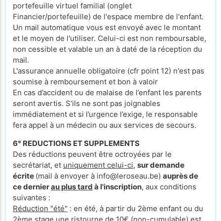
portefeuille virtuel familial (onglet
Financier/portefeuille) de l'espace membre de l'enfant.
Un mail automatique vous est envoyé avec le montant
et le moyen de l'utiliser. Celui-ci est non remboursable,
non cessible et valable un an à daté de la réception du
mail.
L'assurance annuelle obligatoire (cfr point 12) n'est pas
soumise à remboursement et bon à valoir
En cas d’accident ou de malaise de l’enfant les parents
seront avertis. S’ils ne sont pas joignables
immédiatement et si l’urgence l’exige, le responsable
fera appel à un médecin ou aux services de secours.
6° REDUCTIONS ET SUPPLEMENTS
Des réductions peuvent être octroyées par le
secrétariat, et
uniquement celui-ci
,
sur demande
écrite
(mail à envoyer à info@leroseau.be)
auprès de
ce dernier
au plus tard
à l'inscription
, aux conditions
suivantes :
Réduction "été"
: en été, à partir du 2ème enfant ou du
2ème stage une ristourne de 10€ (non-cumulable) est