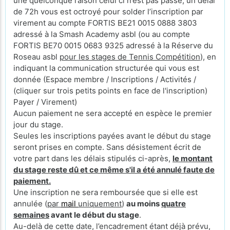
une quelconque raison celui ci n’est pas passé, un délai
de 72h vous est octroyé pour solder l’inscription par
virement au compte FORTIS BE21 0015 0888 3803
adressé à la Smash Academy asbl (ou au compte
FORTIS BE70 0015 0683 9325 adressé à la Réserve du
Roseau asbl
pour les stages de Tennis Compétition
), en
indiquant la communication structurée qui vous est
donnée (Espace membre / Inscriptions / Activités /
(cliquer sur trois petits points en face de l'inscription)
Payer / Virement)
Aucun paiement ne sera accepté en espèce le premier
jour du stage.
Seules les inscriptions payées avant le début du stage
seront prises en compte. Sans désistement écrit de
votre part dans les délais stipulés ci-après,
le montant
du stage reste dû et ce même s'il a été annulé faute de
paiement.
Une inscription ne sera remboursée que si elle est
annulée (
par
mail
uniquement
)
au moins
quatre
semaines
avant le début du stage
.
Au-delà de cette date, l’encadrement étant déjà prévu,