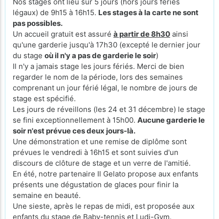
Nos stages ont lieu sur 5 jours (hors jours fériés
légaux) de 9h15 à 16h15.
Les stages à la carte ne sont
pas possibles.
Un accueil gratuit est assuré
à partir de 8h30
ainsi
qu'une garderie jusqu'à 17h30 (excepté le
dernier jour
du stage
où il n'y a pas de garderie le soir
)
Il n'y a jamais stage les jours fériés. Merci de bien
regarder le nom de la période, lors des semaines
comprenant un jour férié légal, le nombre de jours de
stage est spécifié.
Les jours de réveillons (les 24 et 31 décembre) le stage
se fini exceptionnellement à 15h00.
Aucune garderie le
soir n'est prévue ces deux jours-là.
Une démonstration et une remise de diplôme sont
prévues le vendredi à 16h15 et sont suivies d'un
discours de clôture de stage et un verre de l'amitié.
En été, notre partenaire Il Gelato propose aux enfants
présents une dégustation de glaces pour finir la
semaine en beauté.
Une sieste, après le repas de midi, est proposée aux
enfants du stage de Baby-tennis et Ludi-Gym.