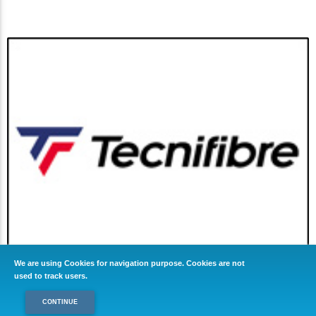
We are using Cookies for navigation purpose. Cookies are not
used to track users.
CONTINUE