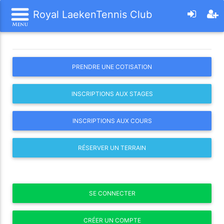
Royal LaekenTennis Club
PRENDRE UNE COTISATION
INSCRIPTIONS AUX STAGES
INSCRIPTIONS AUX COURS
RÉSERVER UN TERRAIN
SE CONNECTER
CRÉER UN COMPTE