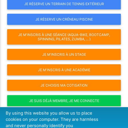
JE RÉSERVE UN TERRAIN DE TENNIS EXTÉRIEUR
JE RÉSERVE UN CRÉNEAU PISCINE
JE M'INSCRIS À UNE SÉANCE (AQUA-BIKE, BOOTCAMP,
SPINNING, PILATES, ZUMBA, ... )
JE M'INSCRIS À UN STAGE
JE M'INSCRIS À UNE ACADÉMIE
JE CHOISIS MA COTISATION
JE SUIS DÉJÀ MEMBRE, JE ME CONNECTE
By using this website you allow us to place
JE NE SUIS PAS ENCORE MEMBRE, JE CRÉE MON COMPTE
cookies on your computer. They are harmless
and never personally identify you